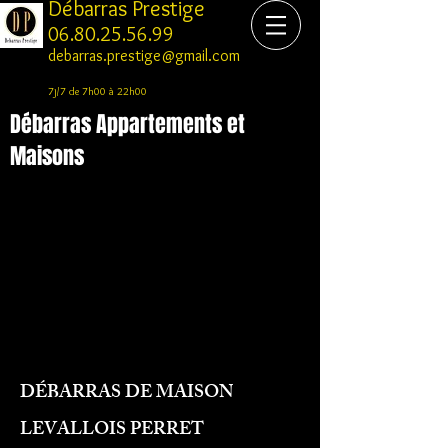
Débarras Prestige
06.80.25.56.99
debarras.prestige@gmail.com
7j/7 de 7h00 à 22h00
Débarras Appartements et
Maisons
DÉBARRAS DE MAISON
LEVALLOIS PERRET