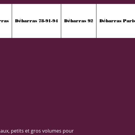
rras
Débarras 78-91-94
Débarras 92
Débarras Pari
caux, petits et gros volumes pour