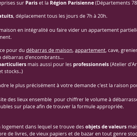
reprises sur
Paris
et la
Région Parisienne
(Départements 78-
atuits
, déplacement tous les jours de 7h à 20h.
aison en intégralité ou faire vider un appartement partiel
ment.
ice pour du
débarras de maison
,
appartement
, cave, grenie
 débarras d'encombrants...
particuliers
mais aussi pour les
professionnels
(Atelier d'A
 stocks..)
dre le plus précisément à votre demande c'est la raison pour
visite des lieux ensemble pour chiffrer le volume à débarrass
bles sur place afin de trouver la formule appropriée.
n logement dans lequel se trouve des
objets de valeurs
mais
e de livres, de vieux papiers et de bazar en tout genre sto