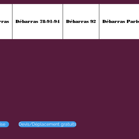
rras
Débarras 78-91-94
Débarras 92
Débarras Pari
ise
Devis/Déplacement gratuits